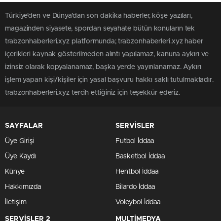
Türkiye'den ve Dünya’dan son dakika haberler, köşe yazıları,
magazinden siyasete, spordan seyahate bütün konuların tek
trabzonhaberleri.xyz platformunda; trabzonhaberleri.xyz haber
içerikleri kaynak gösterilmeden alıntı yapılamaz, kanuna aykırı ve
izinsiz olarak kopyalanamaz, başka yerde yayınlanamaz. Aykırı
işlem yapan kişi/kişiler için yasal başvuru hakkı saklı tutulmaktadır.
trabzonhaberleri.xyz tercih ettiğiniz için teşekkür ederiz.
SAYFALAR
SERVİSLER
Üye Girişi
Futbol İddaa
Üye Kaydı
Basketbol İddaa
Künye
Hentbol İddaa
Hakkımızda
Bilardo İddaa
İletişim
Voleybol İddaa
SERVİSLER 2
MULTİMEDYA