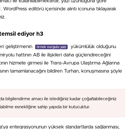
amacı ile kullanılabilmektedir, yazı uzunluğuna göre
ır. WordPress editörü içerisinde alıntı iconuna tıklayarak
iz.
temsil ediyor h3
eri geliştirmenin
yükümlülük olduğunu
örnek vurgulu yazı
ryolu hattının AB ile ilişkileri daha güçlendireceğini
tının hizmete girmesi ile Trans-Avrupa Ulaştırma Ağlarına
ının tamamlanacağını bildiren Turhan, konuşmasına şöyle
da bilgilendirme amacı ile istediğiniz kadar çoğaltabileceğiniz
alabilme esnekliğine sahip yapıda bir kutucuktur.
upa’ya entegrasyonunun yüksek standartlarda sağlanması,