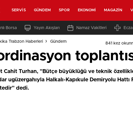
z
SERVIS
GÜNDEM
SPOR
EKONOMI
MAGAZIN
V
nlı Borsa
Yayın Akışları
Namaz Vakitleri
Ecza
ika Trabzon Haberleri
Gündem
841 kez okun
rdinasyon toplantıs
 Cahit Turhan, "Bütçe büyüklüğü ve teknik özellikler
adar ugüzergahıyla Halkalı-Kapıkule Demiryolu Hattı P
edir" dedi.