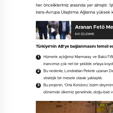
her önceliklerimiz arasında yer almıştır. 
irans-Avrupa Ulaştırma Ağlarına yüksek 
Aranan Fetö Me
841 IZLENME
Türkiye’nin AB’ye bağlanmasını temsil e
Hizmete açtığımız Marmaray ve Bakü-Tifli
inancımızı çok net bir şekilde ortaya koyd
Bu nedenle, Londra’dan Pekin’e uzanan D
stratejik bir mesele olarak yaklaştık.
Bu projenin, ‘Orta Koridoru’, bizim deyim
dönemde ülkemiz genelinde, doğu-batı v