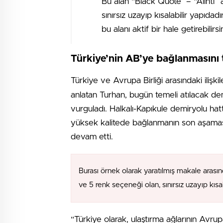
Bu alan “Black Quote” – “Alıntı” 
sınırsız uzayıp kısalabilir yapıdad
bu alanı aktif bir hale getirebilirsin
Türkiye’nin AB’ye bağlanmasını 
Türkiye ve Avrupa Birliği arasındaki ilişkil
anlatan Turhan, bugün temeli atılacak demi
vurguladı. Halkalı-Kapıkule demiryolu hat
yüksek kalitede bağlanmanın son aşamas
devam etti.
Burası örnek olarak yaratılmış makale arasın
ve 5 renk seçeneği olan, sınırsız uzayıp kıs
“Türkiye olarak, ulaştırma ağlarının Avr