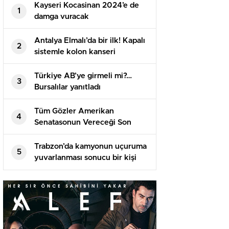
Kayseri Kocasinan 2024’e de
1
damga vuracak
Antalya Elmalı’da bir ilk! Kapalı
2
sistemle kolon kanseri
ameliyatı yapıldı!
Türkiye AB’ye girmeli mi?…
3
Bursalılar yanıtladı
Tüm Gözler Amerikan
4
Senatasonun Vereceği Son
Kararda
Trabzon’da kamyonun uçuruma
5
yuvarlanması sonucu bir kişi
öldü