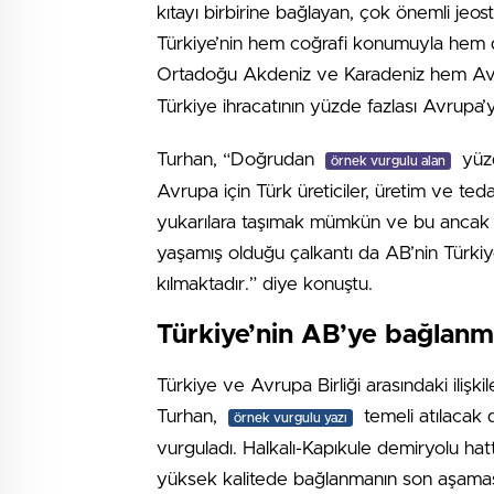
kıtayı birbirine bağlayan, çok önemli jeos
Türkiye’nin hem coğrafi konumuyla hem de 
Ortadoğu Akdeniz ve Karadeniz hem A
Türkiye ihracatının yüzde fazlası Avrupa’ya 
Turhan, “Doğrudan
yüzd
örnek vurgulu alan
Avrupa için Türk üreticiler, üretim ve teda
yukarılara taşımak mümkün ve bu ancak adil
yaşamış olduğu çalkantı da AB’nin Türkiye
kılmaktadır.” diye konuştu.
Türkiye’nin AB’ye bağlanma
Türkiye ve Avrupa Birliği arasındaki ilişki
Turhan,
temeli atılacak d
örnek vurgulu yazı
vurguladı. Halkalı-Kapıkule demiryolu hat
yüksek kalitede bağlanmanın son aşamas