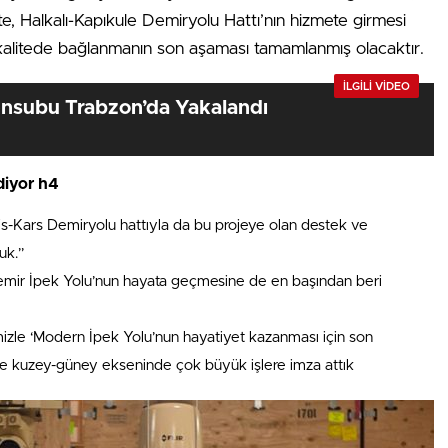
İşte, Halkalı-Kapıkule Demiryolu Hattı’nın hizmete girmesi
kalitede bağlanmanın son aşaması tamamlanmış olacaktır.
İLGİLİ VİDEO
nsubu Trabzon’da Yakalandı
diyor h4
s-Kars Demiryolu hattıyla da bu projeye olan destek ve
uk.”
emir İpek Yolu’nun hayata geçmesine de en başından beri
imizle ‘Modern İpek Yolu’nun hayatiyet kazanması için son
e kuzey-güney ekseninde çok büyük işlere imza attık