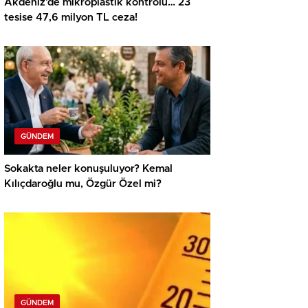
Akdeniz’de mikroplastik kontrolü… 23
tesise 47,6 milyon TL ceza!
GÜNDEM
Sokakta neler konuşuluyor? Kemal
Kılıçdaroğlu mu, Özgür Özel mi?
GÜNDEM