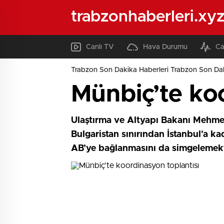
trabzonhaberleri.xy
Canlı TV
Hava Durumu
Ca
Trabzon Son Dakika Haberleri Trabzon Son Dak
Münbiç’te koo
Ulaştırma ve Altyapı Bakanı Mehmet
Bulgaristan sınırından İstanbul'a k
AB’ye bağlanmasını da simgelemekt