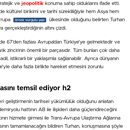
tratejik ve
jeopolitik
konuma sahip olduklarını ifade etti.
kültürel birikimi ve tarihi sürekliliğiyle hem Asya hem
vrupa
ülkesinde olduğunu belirten Turhan
örnek vurgulu yazı
gerçekleştirdiğinin altını çizdi.
e 67’den fazlası Avrupa’dan Türkiye’ye gelmektedir ve
rik zincirinin önemli bir parçasıdır. Tüm bunları çok daha
, istikrarlı bir yaklaşımla sağlanabilir. Ayrıca dünyanın
’yle daha fazla birlikte hareket etmesini zorunlu
sını temsil ediyor h2
leri geliştirmenin tarihsel yükümlülük olduğunu anlatan
emiryolu hattının AB ile ilişkileri daha güçlendireceğini
tının hizmete girmesi ile Trans-Avrupa Ulaştırma Ağlarına
ının tamamlanacağını bildiren Turhan, konuşmasına şöyle