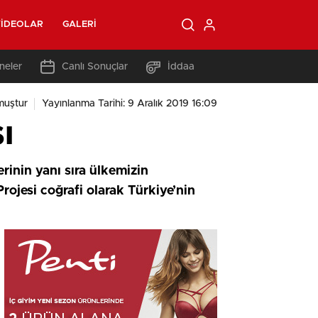
IDEOLAR
GALERI
neler
Canlı Sonuçlar
İddaa
muştur
Yayınlanma Tarihi: 9 Aralık 2019 16:09
ı
inin yanı sıra ülkemizin
rojesi coğrafi olarak Türkiye’nin