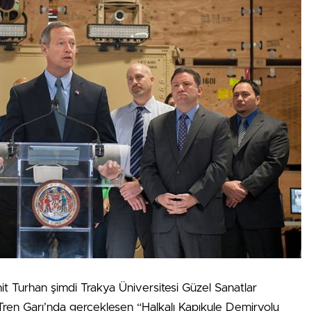
t Turhan şimdi Trakya Üniversitesi Güzel Sanatlar
 Tren Garı’nda gerçekleşen “Halkalı Kapıkule Demiryolu