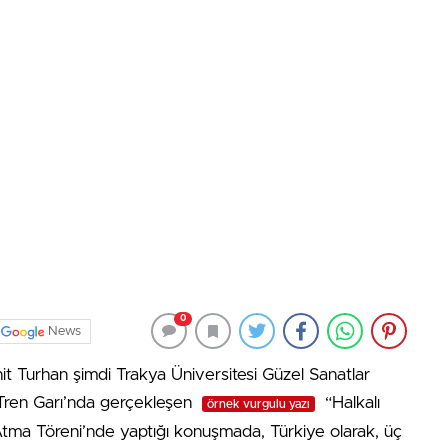
0
News
t Turhan şimdi Trakya Üniversitesi Güzel Sanatlar
ç Tren Garı’nda gerçekleşen
“Halkalı
örnek vurgulu yazı
Atma Töreni’nde yaptığı konuşmada, Türkiye olarak, üç