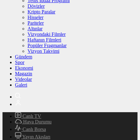
Tenis İddaa Programı
Dövizler
Kripto Paralar
Hisseler
Pariteler
Altınlar
Vizyondaki Filmler
Haftanın Filmleri
Popüler Fragmanlar
Vizyon Takvimi
Gündem
Spor
Ekonomi
Magazin
Videolar
Galeri
Canlı TV
Hava Durumu
Canlı Borsa
Yayın Akışları