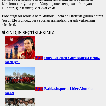
kürsünün doruğuna çıktı. Yarış boyunca temposunu koruyan
Gündüz, güçlü finişiyle dikkat çekti.
Elde ettiği bu sonuçla hem kulübünü hem de Ordu’yu gururlandıran
Yusuf Efe Gündüz, para sporları alanındaki başarılı yükselişini
sürdürdü.
SİZİN İÇİN SEÇTİKLERİMİZ
Spor
Ulusal atletten Gürcistan’da bronz
madalya!
Spor
Balıkesirspor’a Lider Akın’dan
moral