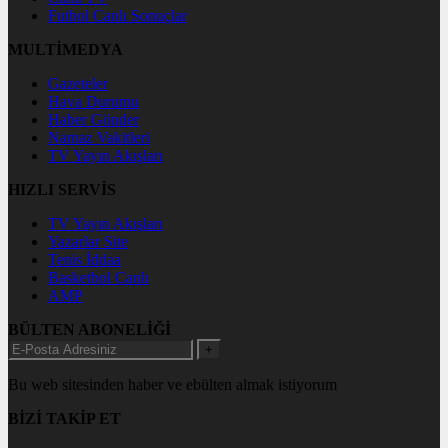
Futbol Canlı Sonuçlar
MULTİMEDYA
Gazeteler
Hava Durumu
Haber Gönder
Namaz Vakitleri
TV Yayın Akışları
HIZLI SERVİS
TV Yayın Akışları
Yazarlar Site
Tenis İddaa
Basketbol Canlı
AMP
BÜLTEN ABONELİĞİ
+
Bu web sitesinden haber ve ebülten almak istiyorum
BİZİ TAKİP ET