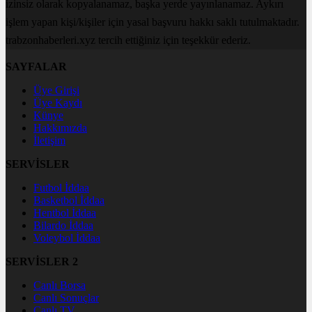
izinsiz olarak kopyalanamaz, başka yerde yayınlanamaz. Aykırı
işlem yapan kişi/kişiler için yasal başvuru hakkı saklı tutulmaktadır.
trabzonhaberleri.xyz tercih ettiğiniz için teşekkür ederiz.
SAYFALAR
Üye Girişi
Üye Kaydı
Künye
Hakkımızda
İletişim
SERVİSLER
Futbol İddaa
Basketbol İddaa
Hentbol İddaa
Bilardo İddaa
Voleybol İddaa
SERVİSLER 2
Canlı Borsa
Canlı Sonuçlar
Canlı TV