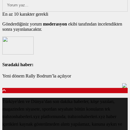
En az 10 karakter gerekli
Gönderdiğiniz yorum
moderasyon
ekibi tarafından incelendikten
sonra yayınlanacaktır.
Sıradaki haber:
Yeni dönem Rally Bodrum’la açılıyor
Türkiye'den ve Dünya’dan son dakika haberler, köşe yazıları,
magazinden siyasete, spordan seyahate bütün konuların tek
trabzonhaberleri.xyz platformunda; trabzonhaberleri.xyz haber
içerikleri kaynak gösterilmeden alıntı yapılamaz, kanuna aykırı ve