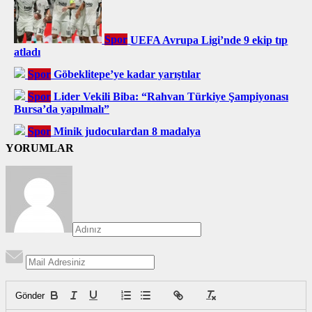
Spor
UEFA Avrupa Ligi’nde 9 ekip tıp
atladı
Spor
Göbeklitepe’ye kadar yarıştılar
Spor
Lider Vekili Biba: “Rahvan Türkiye Şampiyonası
Bursa’da yapılmalı”
Spor
Minik judoculardan 8 madalya
YORUMLAR
Gönder