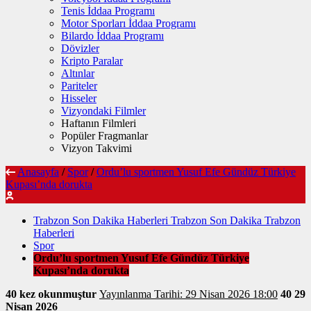
Tenis İddaa Programı
Motor Sporları İddaa Programı
Bilardo İddaa Programı
Dövizler
Kripto Paralar
Altınlar
Pariteler
Hisseler
Vizyondaki Filmler
Haftanın Filmleri
Popüler Fragmanlar
Vizyon Takvimi
Anasayfa
/
Spor
/
Ordu’lu sportmen Yusuf Efe Gündüz Türkiye
Kupası’nda dorukta
Trabzon Son Dakika Haberleri Trabzon Son Dakika Trabzon
Haberleri
Spor
Ordu’lu sportmen Yusuf Efe Gündüz Türkiye
Kupası’nda dorukta
40 kez okunmuştur
Yayınlanma Tarihi: 29 Nisan 2026 18:00
40
29
Nisan 2026