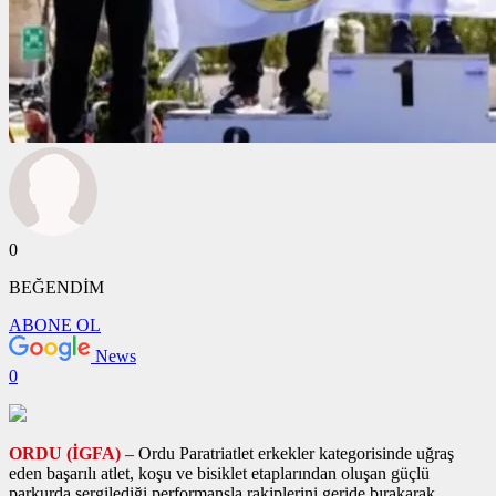
0
BEĞENDİM
ABONE OL
News
0
ORDU (İGFA) –
Ordu Paratriatlet erkekler kategorisinde uğraş
eden başarılı atlet, koşu ve bisiklet etaplarından oluşan güçlü
parkurda sergilediği performansla rakiplerini geride bırakarak