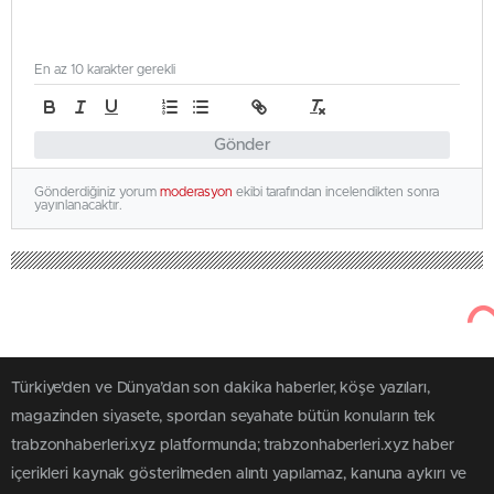
En az 10 karakter gerekli
Gönder
Gönderdiğiniz yorum
moderasyon
ekibi tarafından incelendikten sonra
yayınlanacaktır.
Türkiye'den ve Dünya’dan son dakika haberler, köşe yazıları,
magazinden siyasete, spordan seyahate bütün konuların tek
trabzonhaberleri.xyz platformunda; trabzonhaberleri.xyz haber
içerikleri kaynak gösterilmeden alıntı yapılamaz, kanuna aykırı ve