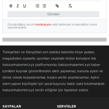
Gönder
Gönderdiğiniz yorum
moderasyon
ekibi tarafından incelendikten sonra
yayınlanacaktır.
Türkiye'den ve Dünya’dan son dakika haberler, köşe yazıları,
magazinden siyasete, spordan seyahate bütün konuların tek
trabzonhaberleri.xyz platformunda; trabzonhaberleri.xyz haber
içerikleri kaynak gösterilmeden alıntı yapılamaz, kanuna aykırı ve
izinsiz olarak kopyalanamaz, başka yerde yayınlanamaz. Aykırı
işlem yapan kişi/kişiler için yasal başvuru hakkı saklı tutulmaktadır.
trabzonhaberleri.xyz tercih ettiğiniz için teşekkür ederiz.
SAYFALAR
SERVİSLER