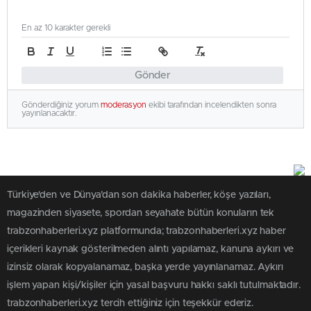
En az 10 karakter gerekli
Gönder
Gönderdiğiniz yorum
moderasyon
ekibi tarafından incelendikten sonra
yayınlanacaktır.
Türkiye'den ve Dünya’dan son dakika haberler, köşe yazıları,
magazinden siyasete, spordan seyahate bütün konuların tek
trabzonhaberleri.xyz platformunda; trabzonhaberleri.xyz haber
içerikleri kaynak gösterilmeden alıntı yapılamaz, kanuna aykırı ve
izinsiz olarak kopyalanamaz, başka yerde yayınlanamaz. Aykırı
işlem yapan kişi/kişiler için yasal başvuru hakkı saklı tutulmaktadır.
trabzonhaberleri.xyz tercih ettiğiniz için teşekkür ederiz.