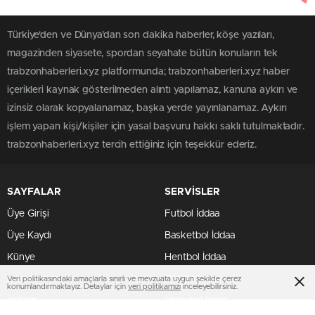
Türkiye'den ve Dünya’dan son dakika haberler, köşe yazıları,
magazinden siyasete, spordan seyahate bütün konuların tek
trabzonhaberleri.xyz platformunda; trabzonhaberleri.xyz haber
içerikleri kaynak gösterilmeden alıntı yapılamaz, kanuna aykırı ve
izinsiz olarak kopyalanamaz, başka yerde yayınlanamaz. Aykırı
işlem yapan kişi/kişiler için yasal başvuru hakkı saklı tutulmaktadır.
trabzonhaberleri.xyz tercih ettiğiniz için teşekkür ederiz.
SAYFALAR
SERVİSLER
Üye Girişi
Futbol İddaa
Üye Kaydı
Basketbol İddaa
Künye
Hentbol İddaa
Hakkımızda
Bilardo İddaa
Veri politikasındaki amaçlarla sınırlı ve mevzuata uygun şekilde çerez
konumlandırmaktayız. Detaylar için
veri politikamızı
inceleyebilirsiniz.
İletişim
Voleybol İddaa