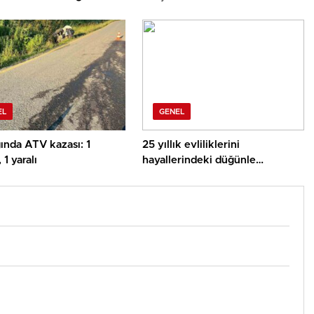
u
EL
GENEL
ında ATV kazası: 1
25 yıllık evliliklerini
 1 yaralı
hayallerindeki düğünle
taçlandırdılar