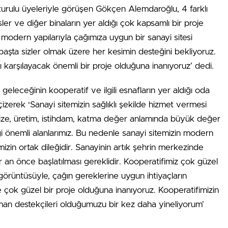
rulu üyeleriyle görüşen Gökçen Alemdaroğlu, 4 farklı
er ve diğer binaların yer aldığı çok kapsamlı bir proje
e, modern yapılarıyla çağımıza uygun bir sanayi sitesi
 başta sizler olmak üzere her kesimin desteğini bekliyoruz.
 karşılayacak önemli bir proje olduğuna inanıyoruz’ dedi.
eleceğinin kooperatif ve ilgili esnafların yer aldığı oda
 çizerek ‘Sanayi sitemizin sağlıklı şekilde hizmet vermesi
rimize, üretim, istihdam, katma değer anlamında büyük değer
diği önemli alanlarımız. Bu nedenle sanayi sitemizin modern
mizin ortak dileğidir. Sanayinin artık şehrin merkezinde
r an önce başlatılması gereklidir. Kooperatifimiz çok güzel
görüntüsüyle, çağın gereklerine uygun ihtiyaçların
yle çok güzel bir proje olduğuna inanıyoruz. Kooperatifimizin
man destekçileri olduğumuzu bir kez daha yineliyorum’