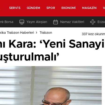
z
SERVIS
GÜNDEM
SPOR
EKONOMI
MAGAZIN
V
nlı Borsa
Yayın Akışları
Namaz Vakitleri
Ecza
ika Trabzon Haberleri
Trabzon
337 kez okunm
 Kara: ‘Yeni Sanayi 
turulmalı’