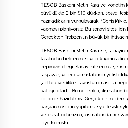
TESOB Başkanı Metin Kara ve yönetim ku
büyüklükte 2 bin 510 dükkan, sosyal tesisl
hazırladıklarını vurgulayarak, ‘Genişliğiyl
yapmayı planlıyoruz. Bu sanayi sitesi için
Gerçekten Trabzon’un büyük bir ihtiyacını
TESOB Başkanı Metin Kara ise, sanayinin g
tarafından belirlenmesi gerektiğinin altını
hepimizin dileği. Sanayi sitelerimiz şeh
sağlayan, geleceğin ustalarının yetiştiril
şartlara ivedilikle kavuşturulması da hepi
kaldığı ortada. Bu nedenle çalışmaların bi
bir proje hazırlatmış. Gerçekten modern 
karşılanması için yapılan sosyal tesisleri
ve esnaf odamızın çalışmalarında her za
diye konuştu.