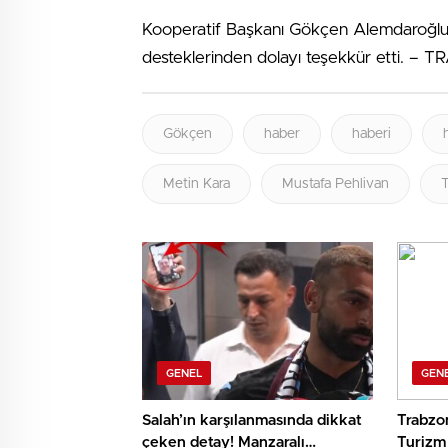
Kooperatif Başkanı Gökçen Alemdaroğlu
desteklerinden dolayı teşekkür etti. –
Gökçen
haber
haberi
Metin Kara
Mustafa Pehlivan
T
GENEL
GEN
Salah’ın karşılanmasında dikkat
Trabzon
çeken detay! Manzaralı
Turizm