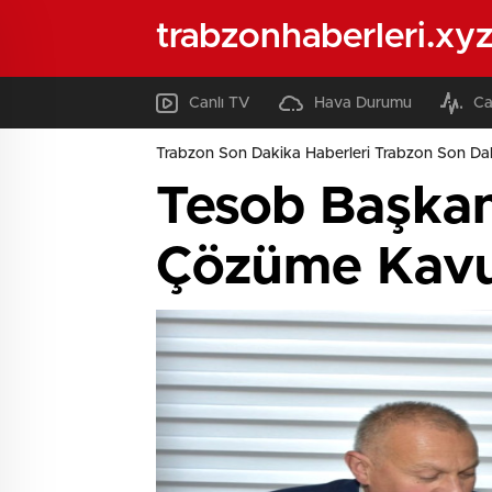
trabzonhaberleri.xy
Canlı TV
Hava Durumu
Ca
Trabzon Son Dakika Haberleri Trabzon Son Dak
Tesob Başkanı
Çözüme Kavuş