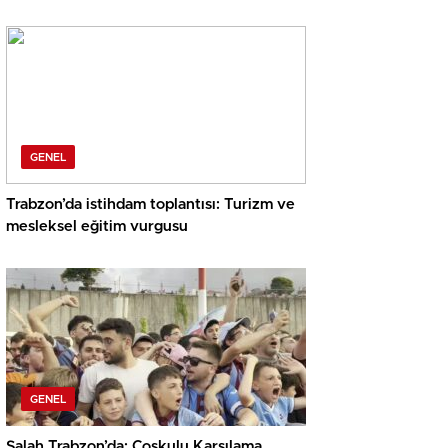
GENEL
Trabzon’da istihdam toplantısı: Turizm ve
mesleksel eğitim vurgusu
GENEL
Salah Trabzon’da: Coşkulu Karşılama