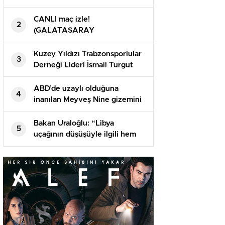
öldü
CANLI maç izle!
2
(GALATASARAY
TRABZONSPOR) Canlı şifresiz
donmadan HD maç izle! GS TS
Kuzey Yıldızı Trabzonsporlular
3
maçı nereden izlenir?
Derneği Lideri İsmail Turgut
Öksüz’ün babası vefat etti
ABD’de uzaylı olduğuna
4
inanılan Meyveş Nine gizemini
koruyor
Bakan Uraloğlu: “Libya
5
uçağının düşüşüyle ilgili hem
bizim kaza kırım gruplarımızın
hem de başsavcılığımızın
başlatmış olduğu bir süreç var”