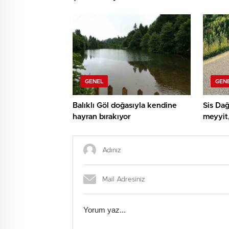
görüşmedeki isim bomba
vurgus
GENEL
GEN
Balıklı Göl doğasıyla kendine
Sis Dağ
hayran bırakıyor
meyyit,