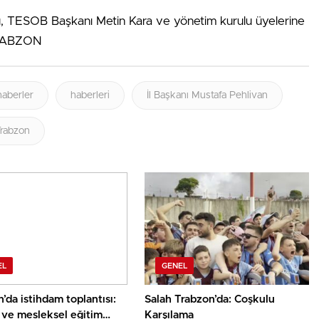
, TESOB Başkanı Metin Kara ve yönetim kurulu üyelerine
 TRABZON
haberler
haberleri
İl Başkanı Mustafa Pehlivan
rabzon
EL
GENEL
’da istihdam toplantısı:
Salah Trabzon’da: Coşkulu
 ve mesleksel eğitim
Karşılama