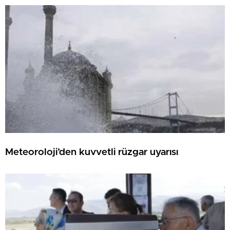
Meteoroloji’den kuvvetli rüzgar uyarısı