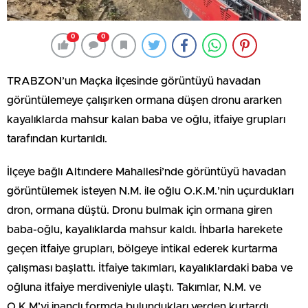
0
0
TRABZON’un Maçka ilçesinde görüntüyü havadan
görüntülemeye çalışırken ormana düşen dronu ararken
kayalıklarda mahsur kalan baba ve oğlu, itfaiye grupları
tarafından kurtarıldı.
İlçeye bağlı Altındere Mahallesi’nde görüntüyü havadan
görüntülemek isteyen N.M. ile oğlu O.K.M.’nin uçurdukları
dron, ormana düştü. Dronu bulmak için ormana giren
baba-oğlu, kayalıklarda mahsur kaldı. İhbarla harekete
geçen itfaiye grupları, bölgeye intikal ederek kurtarma
çalışması başlattı. İtfaiye takımları, kayalıklardaki baba ve
oğluna itfaiye merdiveniyle ulaştı. Takımlar, N.M. ve
O.K.M’yi inançlı formda bulundukları yerden kurtardı.