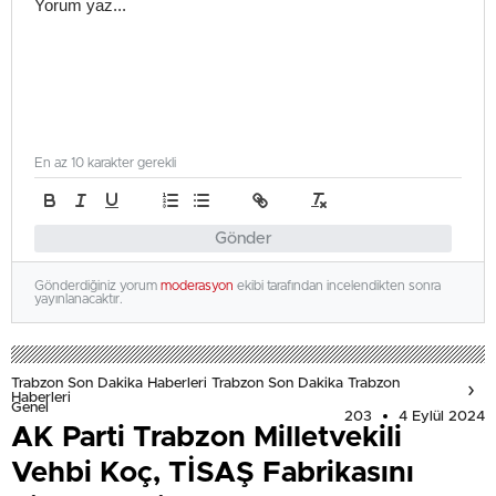
En az 10 karakter gerekli
Gönder
Gönderdiğiniz yorum
moderasyon
ekibi tarafından incelendikten sonra
yayınlanacaktır.
Trabzon Son Dakika Haberleri Trabzon Son Dakika Trabzon
Haberleri
Genel
203
4 Eylül 2024
AK Parti Trabzon Milletvekili
Vehbi Koç, TİSAŞ Fabrikasını