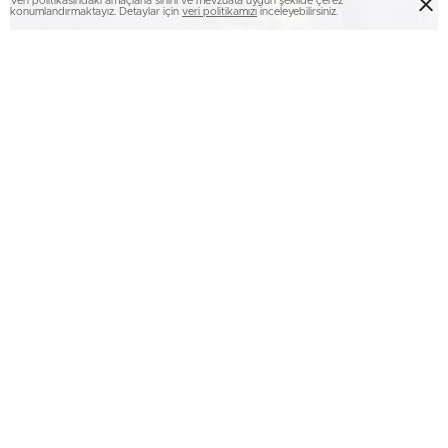
Veri politikasındaki amaçlarla sınırlı ve mevzuata uygun şekilde çerez
konumlandırmaktayız. Detaylar için
veri politikamızı
inceleyebilirsiniz.
İçişleri Bakanı Mustafa Çiftçi, Libyalı mevkidaşını
ağırladı
Meteoroloji’den kuvvetli rüzgar uyarısı