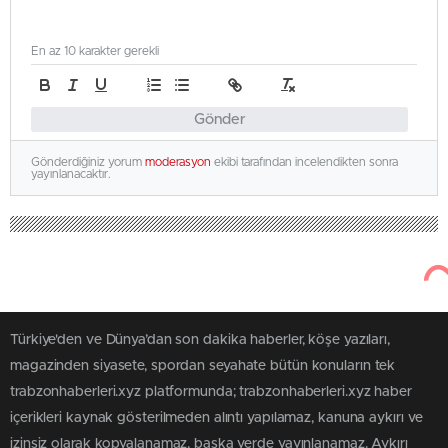
En az 10 karakter gerekli
Gönder
Gönderdiğiniz yorum
moderasyon
ekibi tarafından incelendikten sonra
yayınlanacaktır.
Türkiye'den ve Dünya’dan son dakika haberler, köşe yazıları,
magazinden siyasete, spordan seyahate bütün konuların tek
trabzonhaberleri.xyz platformunda; trabzonhaberleri.xyz haber
içerikleri kaynak gösterilmeden alıntı yapılamaz, kanuna aykırı ve
izinsiz olarak kopyalanamaz, başka yerde yayınlanamaz. Aykırı