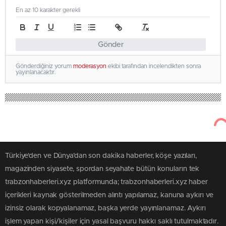
En az 10 karakter gerekli
Gönder
Gönderdiğiniz yorum
moderasyon
ekibi tarafından incelendikten sonra
yayınlanacaktır.
Türkiye'den ve Dünya’dan son dakika haberler, köşe yazıları,
magazinden siyasete, spordan seyahate bütün konuların tek
trabzonhaberleri.xyz platformunda; trabzonhaberleri.xyz haber
içerikleri kaynak gösterilmeden alıntı yapılamaz, kanuna aykırı ve
izinsiz olarak kopyalanamaz, başka yerde yayınlanamaz. Aykırı
işlem yapan kişi/kişiler için yasal başvuru hakkı saklı tutulmaktadır.