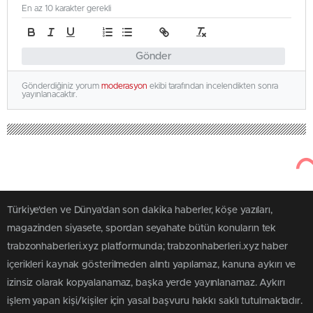
En az 10 karakter gerekli
Gönder
Gönderdiğiniz yorum
moderasyon
ekibi tarafından incelendikten sonra
yayınlanacaktır.
Türkiye'den ve Dünya’dan son dakika haberler, köşe yazıları,
magazinden siyasete, spordan seyahate bütün konuların tek
trabzonhaberleri.xyz platformunda; trabzonhaberleri.xyz haber
içerikleri kaynak gösterilmeden alıntı yapılamaz, kanuna aykırı ve
izinsiz olarak kopyalanamaz, başka yerde yayınlanamaz. Aykırı
işlem yapan kişi/kişiler için yasal başvuru hakkı saklı tutulmaktadır.