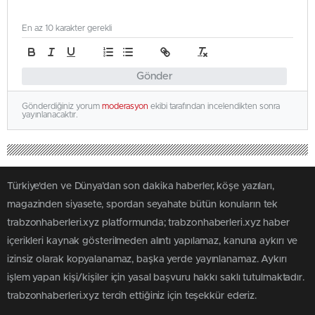
En az 10 karakter gerekli
Gönder
Gönderdiğiniz yorum
moderasyon
ekibi tarafından incelendikten sonra
yayınlanacaktır.
Türkiye'den ve Dünya’dan son dakika haberler, köşe yazıları,
magazinden siyasete, spordan seyahate bütün konuların tek
trabzonhaberleri.xyz platformunda; trabzonhaberleri.xyz haber
içerikleri kaynak gösterilmeden alıntı yapılamaz, kanuna aykırı ve
izinsiz olarak kopyalanamaz, başka yerde yayınlanamaz. Aykırı
işlem yapan kişi/kişiler için yasal başvuru hakkı saklı tutulmaktadır.
trabzonhaberleri.xyz tercih ettiğiniz için teşekkür ederiz.