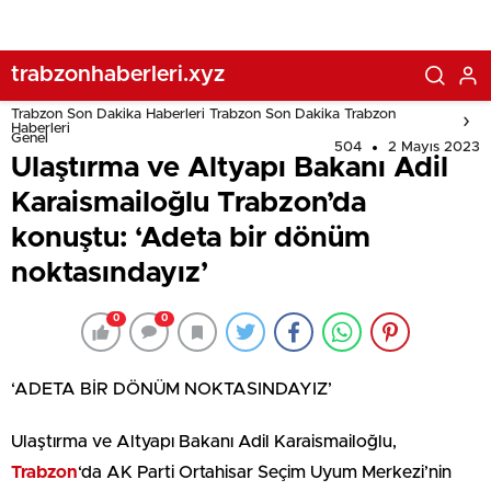
trabzonhaberleri.xyz
Trabzon Son Dakika Haberleri Trabzon Son Dakika Trabzon
Haberleri
Genel
504
2 Mayıs 2023
Ulaştırma ve Altyapı Bakanı Adil
Karaismailoğlu Trabzon’da
konuştu: ‘Adeta bir dönüm
noktasındayız’
0
0
‘ADETA BİR DÖNÜM NOKTASINDAYIZ’
Ulaştırma ve Altyapı Bakanı Adil Karaismailoğlu,
Trabzon
‘da AK Parti Ortahisar Seçim Uyum Merkezi’nin