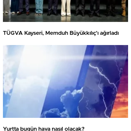
TÜGVA Kayseri, Memduh Büyükkılıç’ı ağırladı
Yurtta bugün hava nasıl olacak?