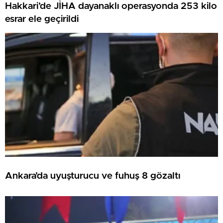
Hakkari’de JİHA dayanaklı operasyonda 253 kilo
esrar ele geçirildi
Ankara’da uyuşturucu ve fuhuş 8 gözaltı