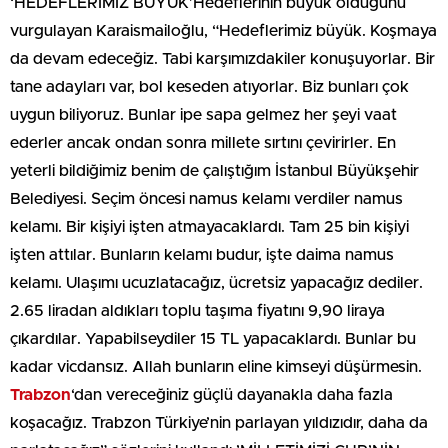
‘HEDEFLERİMİZ BÜYÜK’Hedeflerinin büyük olduğunu
vurgulayan Karaismailoğlu, “Hedeflerimiz büyük. Koşmaya
da devam edeceğiz. Tabi karşımızdakiler konuşuyorlar. Bir
tane adayları var, bol keseden atıyorlar. Biz bunları çok
uygun biliyoruz. Bunlar ipe sapa gelmez her şeyi vaat
ederler ancak ondan sonra millete sırtını çevirirler. En
yeterli bildiğimiz benim de çalıştığım İstanbul Büyükşehir
Belediyesi. Seçim öncesi namus kelamı verdiler namus
kelamı. Bir kişiyi işten atmayacaklardı. Tam 25 bin kişiyi
işten attılar. Bunların kelamı budur, işte daima namus
kelamı. Ulaşımı ucuzlatacağız, ücretsiz yapacağız dediler.
2.65 liradan aldıkları toplu taşıma fiyatını 9,90 liraya
çıkardılar. Yapabilseydiler 15 TL yapacaklardı. Bunlar bu
kadar vicdansız. Allah bunların eline kimseyi düşürmesin.
Trabzon
‘dan vereceğiniz güçlü dayanakla daha fazla
koşacağız. Trabzon Türkiye’nin parlayan yıldızıdır, daha da