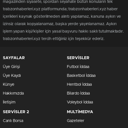
magazinden siyasete, spordan seyahate bütün konuların tek
trabzonhaberleri.xyz platformunda; trabzonhaberleri.xyz haber
içerikleri kaynak gösterilmeden alıntı yapılamaz, kanuna aykırı ve
izinsiz olarak kopyalanamaz, başka yerde yayınlanamaz. Aykırı
işlem yapan kişi/kişiler için yasal başvuru hakkı saklı tutulmaktadır.
trabzonhaberleri.xyz tercih ettiğiniz için teşekkür ederiz.
SAYFALAR
SERVİSLER
Üye Girişi
Futbol İddaa
Üye Kaydı
Basketbol İddaa
Künye
Hentbol İddaa
Hakkımızda
Bilardo İddaa
İletişim
Voleybol İddaa
SERVİSLER 2
MULTİMEDYA
Canlı Borsa
Gazeteler