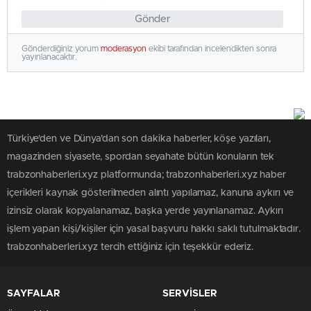
Gönder
Gönderdiğiniz yorum
moderasyon
ekibi tarafından incelendikten sonra
yayınlanacaktır.
Türkiye'den ve Dünya’dan son dakika haberler, köşe yazıları,
magazinden siyasete, spordan seyahate bütün konuların tek
trabzonhaberleri.xyz platformunda; trabzonhaberleri.xyz haber
içerikleri kaynak gösterilmeden alıntı yapılamaz, kanuna aykırı ve
izinsiz olarak kopyalanamaz, başka yerde yayınlanamaz. Aykırı
işlem yapan kişi/kişiler için yasal başvuru hakkı saklı tutulmaktadır.
trabzonhaberleri.xyz tercih ettiğiniz için teşekkür ederiz.
SAYFALAR
SERVİSLER