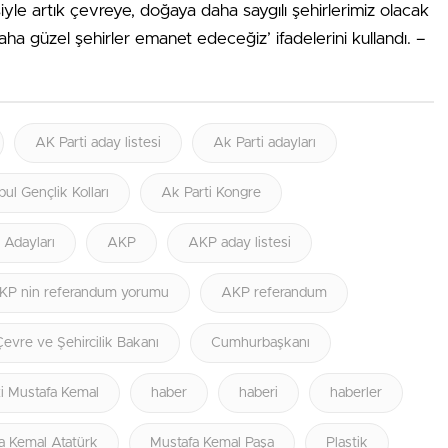
iyle artık çevreye, doğaya daha saygılı şehirlerimiz olacak
aha güzel şehirler emanet edeceğiz’ ifadelerini kullandı. –
AK Parti aday listesi
Ak Parti adayları
bul Gençlik Kolları
Ak Parti Kongre
i Adayları
AKP
AKP aday listesi
KP nin referandum yorumu
AKP referandum
Çevre ve Şehircilik Bakanı
Cumhurbaşkanı
i Mustafa Kemal
haber
haberi
haberler
a Kemal Atatürk
Mustafa Kemal Paşa
Plastik