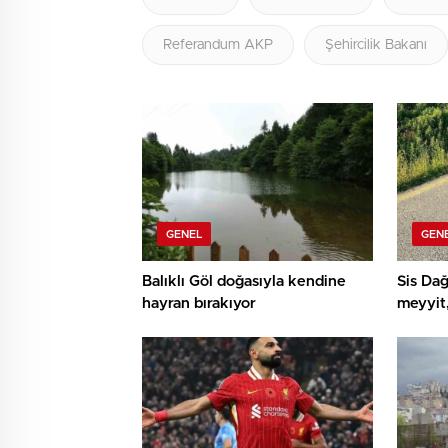
Referandum AKP
Şehircilik Bakanı
GENEL
GEN
Balıklı Göl doğasıyla kendine
Sis Dağ
hayran bırakıyor
meyyit,