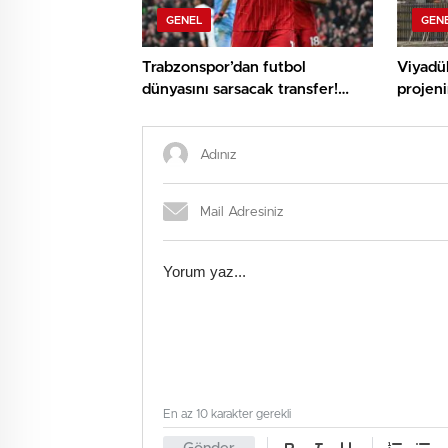
GENEL
GEN
Trabzonspor’dan futbol
Viyadü
dünyasını sarsacak transfer!
projeni
Mohamed Salah geliyor
çıkmay
En az 10 karakter gerekli