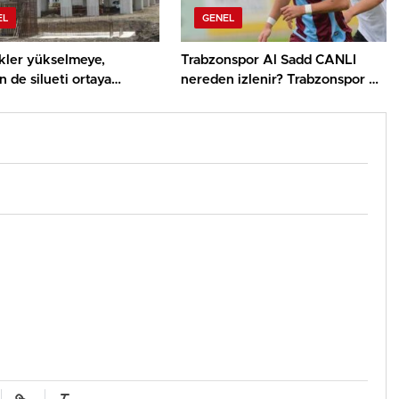
EL
GENEL
kler yükselmeye,
Trabzonspor Al Sadd CANLI
n de silueti ortaya
nereden izlenir? Trabzonspor Al
a başladı
Sadd maçı hangi kanalda,
nereden izlenir?