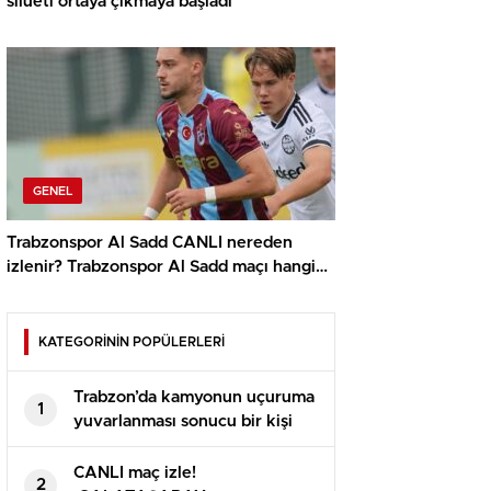
silueti ortaya çıkmaya başladı
GENEL
Trabzonspor Al Sadd CANLI nereden
izlenir? Trabzonspor Al Sadd maçı hangi
kanalda, nereden izlenir?
KATEGORİNİN POPÜLERLERİ
Trabzon’da kamyonun uçuruma
1
yuvarlanması sonucu bir kişi
öldü
CANLI maç izle!
2