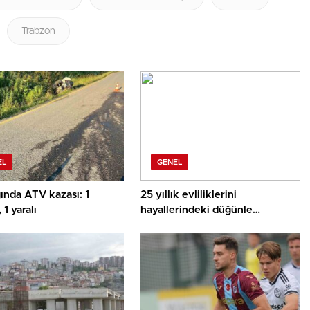
Trabzon
EL
GENEL
ında ATV kazası: 1
25 yıllık evliliklerini
 1 yaralı
hayallerindeki düğünle
taçlandırdılar