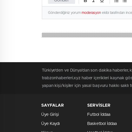
Gönder
Gönderdiğiniz yorum
moderasyon
ekibi tarafından inc
Türkiye'den ve Dünya’dan son dakika haberler, 
trabzonhaberleri.xyz haber içerikleri kaynak gö
yapan kişi/kişiler için yasal başvuru hakkı saklı 
SAYFALAR
SERVİSLER
Üye Girişi
Futbol İddaa
Üye Kaydı
Basketbol İddaa