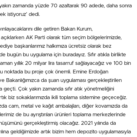
k yakın zamanda yüzde 70 azaltarak 90 adede, daha sonra
 istiyoruz’ dedi.
yınlayacaklarını dile getiren Bakan Kurum,
çıklarken AK Parti olarak tüm seçim bölgelerimizde,
diye başkanlarımız halkımıza ücretsiz olarak bez
zde bugün bu uygulama için buradayız. Sıfır atıkla birlikte
man yıllık 20 milyar lira tasarruf sağlayacağız ve 100 bin
 Bu noktada bu proje çok önemli. Emine Erdoğan
ve Bakanlığımızca da şuan uygulaması gerçekleştirilen
geçti. Çok yakın zamanda sıfır atık yönetmeliğini
rtık biz sokaklarımızda ikili toplama sistemine geçeceğiz.
amızda cam, metal ve kağıt ambalajları, diğer kovamızda da
elerimiz de bu ayrıştırılan ürünleri toplama merkezlerinde
önüşümünü gerçekleştirmiş olacağız. 2021 yılında da
lına geldiğimizde artık bizim hem depozito uygulamasıyla