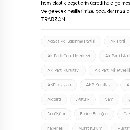
hem plastik poşetlerin ücretli hale gelmes
ve gelecek nesillerimize, çocuklarımıza d
TRABZON
Adalet Ve Kalkınma Partisi
Ak Parti
Ak Parti Genel Merkezi
Ak Parti İstan
AK Parti Kurultayı
Ak Parti Milletvekil
AKP adayları
AKP Kurultayı
A
Akparti
Atatürk
Cam
Dönüşüm
Emine Erdoğan
Gaz
haberleri
Murat Kurum
Mustaf