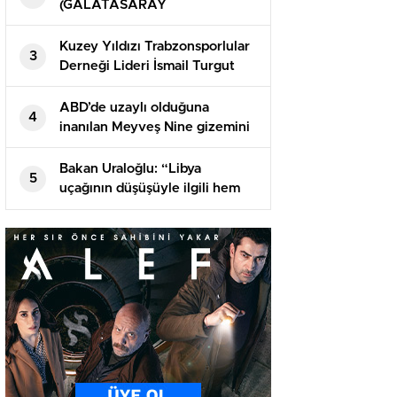
(GALATASARAY
TRABZONSPOR) Canlı şifresiz
donmadan HD maç izle! GS TS
Kuzey Yıldızı Trabzonsporlular
3
maçı nereden izlenir?
Derneği Lideri İsmail Turgut
Öksüz’ün babası vefat etti
ABD’de uzaylı olduğuna
4
inanılan Meyveş Nine gizemini
koruyor
Bakan Uraloğlu: “Libya
5
uçağının düşüşüyle ilgili hem
bizim kaza kırım gruplarımızın
hem de başsavcılığımızın
başlatmış olduğu bir süreç var”