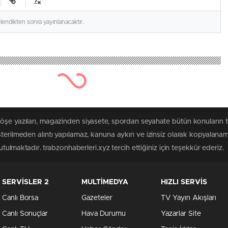
elendikten sonra yayınlanacaktır.
köşe yazıları, magazinden siyasete, spordan seyahate bütün konuların 
sterilmeden alıntı yapılamaz, kanuna aykırı ve izinsiz olarak kopyalana
tutulmaktadır. trabzonhaberleri.xyz tercih ettiğiniz için teşekkür ederiz.
SERVİSLER 2
MULTİMEDYA
HIZLI SERVİS
Canlı Borsa
Gazeteler
TV Yayın Akışları
Canlı Sonuçlar
Hava Durumu
Yazarlar Site