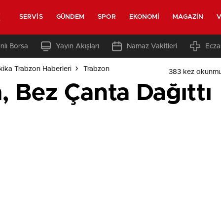
z
SERVIS
GÜNDEM
SPOR
EKONOMI
MAGAZIN
V
nlı Borsa
Yayın Akışları
Namaz Vakitleri
Ecza
ika Trabzon Haberleri
Trabzon
383 kez okunmu
 Bez Çanta Dağıttı