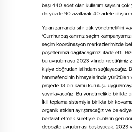
başı 440 adet olan kullanım sayısını ço
da yüzde 90 azaltarak 40 adete düşürmek
Yakın zamanda sıfır atık yönetmeliğini ya
‘Cumhurbaşkanımız seçim kampanyamızı a
seçim koordinasyon merkezlerimizde bele
poşetlerimizi dağıtacağımızı ifade etti. Bi
bu uygulamaya 2023 yılında geçtiğimiz za
kişiye doğrudan istihdam sağlayacağız.
hanımefendinin himayelerinde yürütülen 
projede 13 bin kamu kuruluşu uygulamaya 
yayınlayacağız. Bu yönetmelikle birlikte a
İkili toplama sistemiyle birlikte bir kov
organik atıkları ayrıştıracağız ve belediy
bertaraf etmek suretiyle bunların geri d
depozito uygulaması başlayacak. 2023 yı