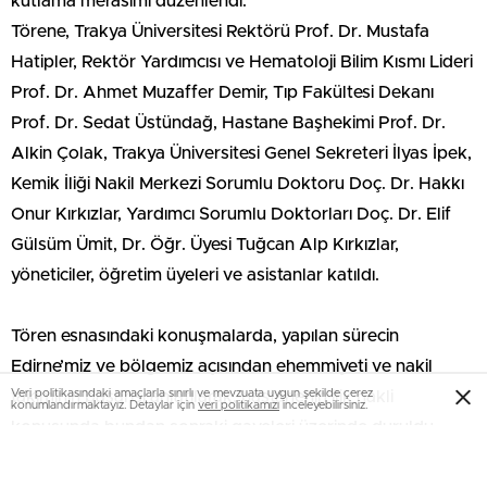
kutlama merasimi düzenlendi.
Törene, Trakya Üniversitesi Rektörü Prof. Dr. Mustafa
Hatipler, Rektör Yardımcısı ve Hematoloji Bilim Kısmı Lideri
Prof. Dr. Ahmet Muzaffer Demir, Tıp Fakültesi Dekanı
Prof. Dr. Sedat Üstündağ, Hastane Başhekimi Prof. Dr.
Alkin Çolak, Trakya Üniversitesi Genel Sekreteri İlyas İpek,
Kemik İliği Nakil Merkezi Sorumlu Doktoru Doç. Dr. Hakkı
Onur Kırkızlar, Yardımcı Sorumlu Doktorları Doç. Dr. Elif
Gülsüm Ümit, Dr. Öğr. Üyesi Tuğcan Alp Kırkızlar,
yöneticiler, öğretim üyeleri ve asistanlar katıldı.
Tören esnasındaki konuşmalarda, yapılan sürecin
Edirne’miz ve bölgemiz açısından ehemmiyeti ve nakil
Veri politikasındaki amaçlarla sınırlı ve mevzuata uygun şekilde çerez
takımının başarısı anlatılarak, hastanenin ilik nakli
konumlandırmaktayız. Detaylar için
veri politikamızı
inceleyebilirsiniz.
konusunda bundan sonraki gayeleri üzerinde duruldu.
Daha evvel hastanın kendisinden alınan kök hücreyle