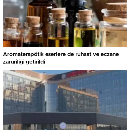
Aromaterapötik eserlere de ruhsat ve eczane
zaruriliği getirildi