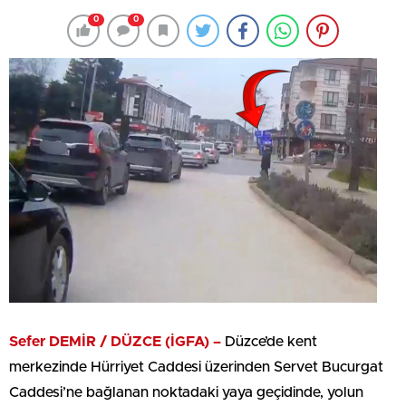
0
0
Sefer DEMİR / DÜZCE (İGFA) –
Düzce’de kent
merkezinde Hürriyet Caddesi üzerinden Servet Bucurgat
Caddesi’ne bağlanan noktadaki yaya geçidinde, yolun