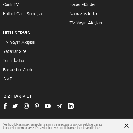
Canlı TV
Haber Gönder
Futbol Canlı Sonuçlar
Namaz Vakitleri
TV Yayın Akışları
HIZLI SERVİS
TV Yayın Akışları
Yazarlar Site
Tenis İddaa
Basketbol Canlı
AMP
BİZİ TAKİP ET
Veri politikasındaki amaçlarla sınırlı ve mevzuata uygun şekilde çerez
www.trabzonhaberleri.xyz
konumlandırmaktayız. Detaylar için
veri politikamızı
inceleyebilirsiniz.