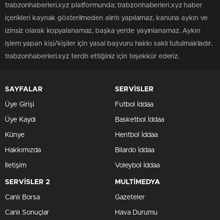
trabzonhaberleri.xyz platformunda; trabzonhaberleri.xyz haber
içerikleri kaynak gösterilmeden alıntı yapılamaz, kanuna aykırı ve
izinsiz olarak kopyalanamaz, başka yerde yayınlanamaz. Aykırı
işlem yapan kişi/kişiler için yasal başvuru hakkı saklı tutulmaktadır.
trabzonhaberleri.xyz tercih ettiğiniz için teşekkür ederiz.
SAYFALAR
SERVİSLER
Üye Girişi
Futbol İddaa
Üye Kaydı
Basketbol İddaa
Künye
Hentbol İddaa
Hakkımızda
Bilardo İddaa
İletişim
Voleybol İddaa
SERVİSLER 2
MULTİMEDYA
Canlı Borsa
Gazeteler
Canlı Sonuçlar
Hava Durumu