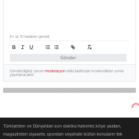
En az 10 karakter gerekli
Gönder
Gönderdiğiniz yorum
moderasyon
ekibi tarafından incelendikten sonra
yayınlanacaktır.
Türkiye'den ve Dünya’dan son dakika haberler, köşe yazıları,
magazinden siyasete, spordan seyahate bütün konuların tek