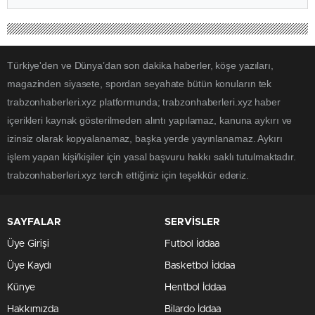
Türkiye'den ve Dünya’dan son dakika haberler, köşe yazıları,
magazinden siyasete, spordan seyahate bütün konuların tek
trabzonhaberleri.xyz platformunda; trabzonhaberleri.xyz haber
içerikleri kaynak gösterilmeden alıntı yapılamaz, kanuna aykırı ve
izinsiz olarak kopyalanamaz, başka yerde yayınlanamaz. Aykırı
işlem yapan kişi/kişiler için yasal başvuru hakkı saklı tutulmaktadır.
trabzonhaberleri.xyz tercih ettiğiniz için teşekkür ederiz.
SAYFALAR
SERVİSLER
Üye Girişi
Futbol İddaa
Üye Kaydı
Basketbol İddaa
Künye
Hentbol İddaa
Hakkımızda
Bilardo İddaa