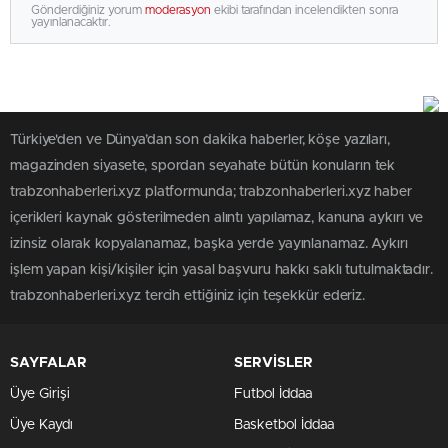
Gönderdiğiniz yorum
moderasyon
ekibi tarafından incelendikten sonra
yayınlanacaktır.
Türkiye'den ve Dünya’dan son dakika haberler, köşe yazıları,
magazinden siyasete, spordan seyahate bütün konuların tek
trabzonhaberleri.xyz platformunda; trabzonhaberleri.xyz haber
içerikleri kaynak gösterilmeden alıntı yapılamaz, kanuna aykırı ve
izinsiz olarak kopyalanamaz, başka yerde yayınlanamaz. Aykırı
işlem yapan kişi/kişiler için yasal başvuru hakkı saklı tutulmaktadır.
trabzonhaberleri.xyz tercih ettiğiniz için teşekkür ederiz.
SAYFALAR
SERVİSLER
Üye Girişi
Futbol İddaa
Üye Kaydı
Basketbol İddaa