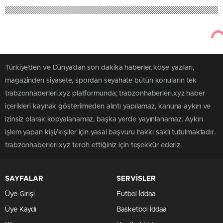
Türkiye'den ve Dünya’dan son dakika haberler, köşe yazıları,
magazinden siyasete, spordan seyahate bütün konuların tek
trabzonhaberleri.xyz platformunda; trabzonhaberleri.xyz haber
içerikleri kaynak gösterilmeden alıntı yapılamaz, kanuna aykırı ve
izinsiz olarak kopyalanamaz, başka yerde yayınlanamaz. Aykırı
işlem yapan kişi/kişiler için yasal başvuru hakkı saklı tutulmaktadır.
trabzonhaberleri.xyz tercih ettiğiniz için teşekkür ederiz.
SAYFALAR
SERVİSLER
Üye Girişi
Futbol İddaa
Üye Kaydı
Basketbol İddaa